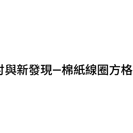
討與新發現—棉紙線圈方格