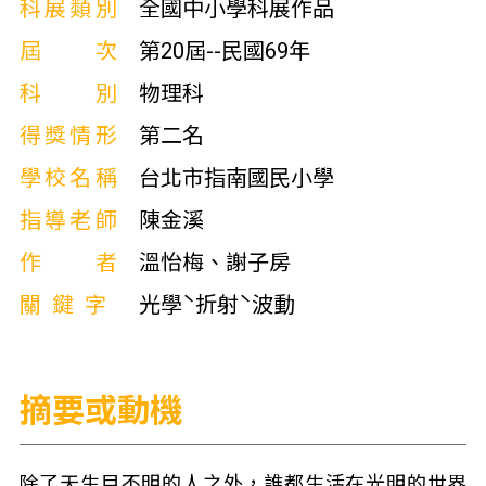
科展類別
全國中小學科展作品
屆次
第20屆--民國69年
科別
物理科
得獎情形
第二名
學校名稱
台北市指南國民小學
指導老師
陳金溪
作者
溫怡梅、謝子房
關鍵字
光學ˋ折射ˋ波動
摘要或動機
除了天生目不明的人之外，誰都生活在光明的世界