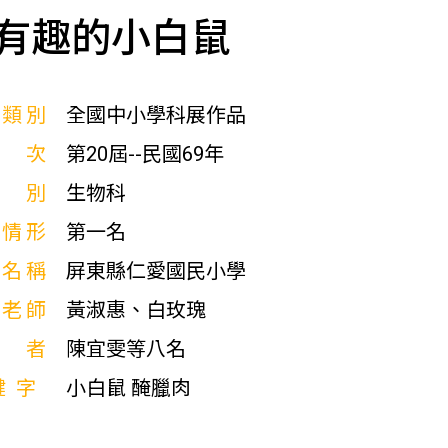
有趣的小白鼠
展類別
全國中小學科展作品
屆次
第20屆--民國69年
科別
生物科
獎情形
第一名
校名稱
屏東縣仁愛國民小學
導老師
黃淑惠、白玫瑰
作者
陳宜雯等八名
鍵字
小白鼠 醃臘肉