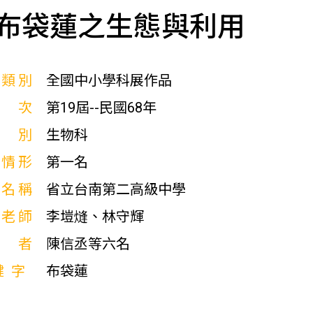
布袋蓮之生態與利用
展類別
全國中小學科展作品
屆次
第19屆--民國68年
科別
生物科
獎情形
第一名
校名稱
省立台南第二高級中學
導老師
李塏熢、林守輝
作者
陳信丞等六名
鍵字
布袋蓮