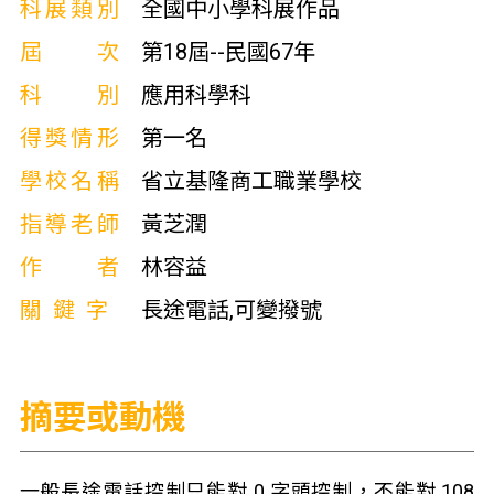
科展類別
全國中小學科展作品
屆次
第18屆--民國67年
科別
應用科學科
得獎情形
第一名
學校名稱
省立基隆商工職業學校
指導老師
黃芝潤
作者
林容益
關鍵字
長途電話,可變撥號
摘要或動機
一般長途電話控制只能對 0 字頭控制，不能對 108