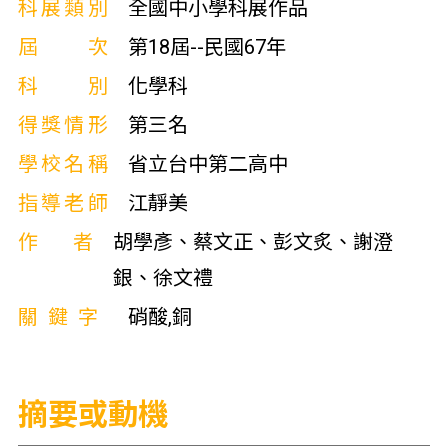
科展類別
全國中小學科展作品
屆次
第18屆--民國67年
科別
化學科
得獎情形
第三名
學校名稱
省立台中第二高中
指導老師
江靜美
作者
胡學彥、蔡文正、彭文炙、謝澄
銀、徐文禮
關鍵字
硝酸,銅
摘要或動機