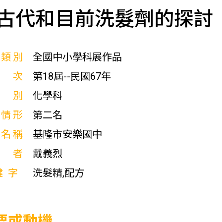
古代和目前洗髮劑的探討
展類別
全國中小學科展作品
屆次
第18屆--民國67年
科別
化學科
獎情形
第二名
校名稱
基隆市安樂國中
作者
戴義烈
鍵字
洗髮精,配方
要或動機