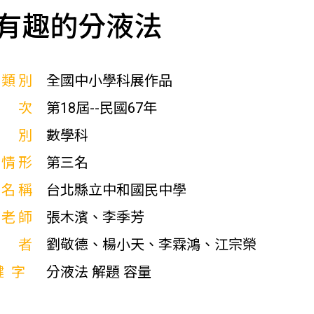
有趣的分液法
展類別
全國中小學科展作品
屆次
第18屆--民國67年
科別
數學科
獎情形
第三名
校名稱
台北縣立中和國民中學
導老師
張木濱、李季芳
作者
劉敬德、楊小天、李霖鴻、江宗榮
鍵字
分液法 解題 容量