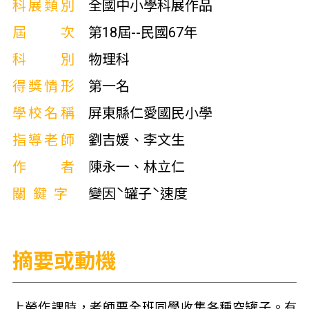
科展類別
全國中小學科展作品
屆次
第18屆--民國67年
科別
物理科
得獎情形
第一名
學校名稱
屏東縣仁愛國民小學
指導老師
劉吉媛、李文生
作者
陳永一、林立仁
關鍵字
變因ˋ罐子ˋ速度
摘要或動機
上勞作課時，老師要全班同學收集各種空罐子。有