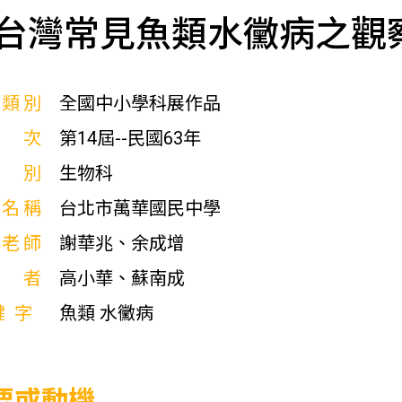
台灣常見魚類水黴病之觀
展類別
全國中小學科展作品
屆次
第14屆--民國63年
科別
生物科
校名稱
台北市萬華國民中學
導老師
謝華兆、余成增
作者
高小華、蘇南成
鍵字
魚類 水黴病
要或動機