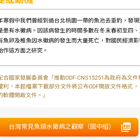
年寒假中我們曾經到過台北桃園一帶的魚池去垂釣，發現
是患有水黴病。因該病發生的時間多數在冬末春初至四、
有魚卵及稚魚因水徽病的發生而大量死亡，對國民經濟影
始作這方面之研究。
配合國家發展委員會「推動ODF-CNS15251為政府為
權利，本館檔案下載部分文件將公布ODF開放文件格式， 免費
的軟體開啟文件。」
台灣常見魚類水黴病之觀察（國中組）