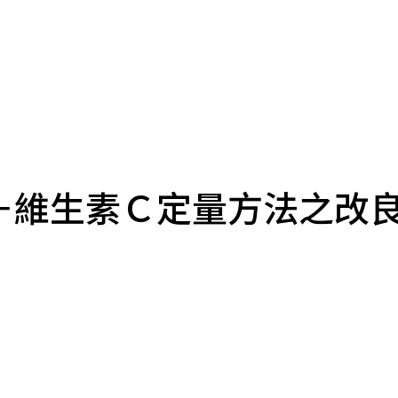
－維生素Ｃ定量方法之改