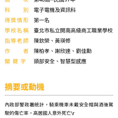
科別
電子電機及資訊科
得獎情形
第一名
學校名稱
臺北市私立開南高級商工職業學校
指導老師
陳欽榮、黃瑛修
作者
陳柏孝、謝欣達、劉佳勳
關鍵字
頭部安全、智慧型感應
摘要或動機
內政部警政署統計，騎乘機車未戴安全帽與酒後駕
駛的傷亡率，高居國人意外死亡\r