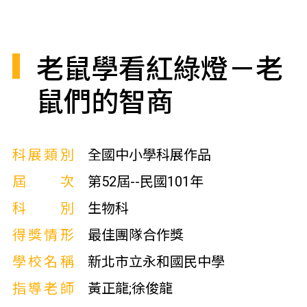
老鼠學看紅綠燈－老
鼠們的智商
科展類別
全國中小學科展作品
屆次
第52屆--民國101年
科別
生物科
得獎情形
最佳團隊合作獎
學校名稱
新北市立永和國民中學
指導老師
黃正龍;徐俊龍