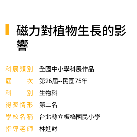
磁力對植物生長的影
響
科展類別
全國中小學科展作品
屆次
第26屆--民國75年
科別
生物科
得獎情形
第二名
學校名稱
台北縣立板橋國民小學
指導老師
林進財