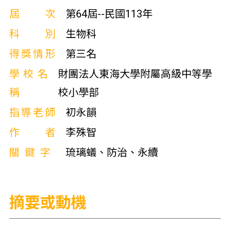
屆次
第64屆--民國113年
科別
生物科
得獎情形
第三名
學校名
財團法人東海大學附屬高級中等學
稱
校小學部
指導老師
初永韻
作者
李殊智
關鍵字
琉璃蟻、防治、永續
摘要或動機