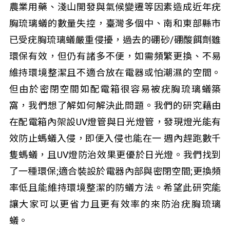
農業用藥、淺山開發與氣候變遷等因素造成近年疣
胸琉璃蟻的數量失控，臺灣多個中、南和東部縣市
已受疣胸琉璃蟻嚴重侵擾，過去的硼砂/硼酸餌劑雖
環保有效，但仍有諸多不便，如需頻繁更換、不易
維持環境整潔且不適合放在電器或怕潮濕的空間。
但由於密閉空間如配電箱很容易被疣胸琉璃蟻築
窩，我們想了解如何解決此問題。我們的研究藉由
在配電箱內架設UV燈管與日光燈管，發現燈光能有
效防止螞蟻入侵，即便入侵也能在一 週內趕跑數千
隻螞蟻，且UV燈防治效果更優於日光燈。我們找到
了一種環保;適合裝設於電器內部與密閉空間;更換頻
率低且能維持環境整潔的防蟻方法。希望此研究能
讓大家可以更省力且更有效率的來防治疣胸琉璃
蟻。