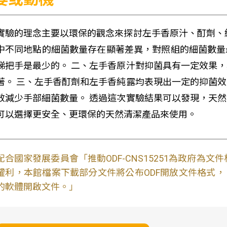
實驗的理念主要以環保的觀念來探討左手香原汁、酊劑、
中不同地點的細菌數量存在顯著差異，對照組的細菌數量
梯把手是最少的。 二、左手香原汁對抑菌具有一定效果
著。 三、左手香酊劑和左手香純露均表現出一定的抑菌
效減少手部細菌數量。 透過這次實驗結果可以發現，天
可以選擇更安全、更環保的天然清潔產品來使用。
配合國家發展委員會「推動ODF-CNS15251為政府為
權利，本館檔案下載部分文件將公布ODF開放文件格式， 免費
的軟體開啟文件。」