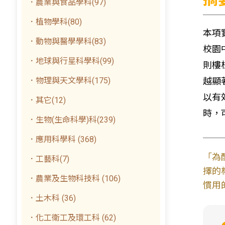
．農業與食品學科(97)
．植物學科(80)
本項
．動物與醫學學科(83)
校園
．地球與行星科學科(99)
則樓
．物理與天文學科(175)
越顯
以有
．其它(12)
時，
．生物(生命科學)科(239)
．應用科學科 (368)
「為
．工藝科(7)
擇的
．農業及生物科技科 (106)
慣用
．土木科 (36)
．化工衛工及環工科 (62)