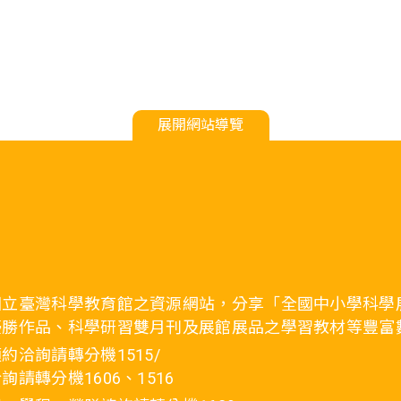
展開網站導覽
國立臺灣科學教育館之資源網站，分享「全國中小學科學
優勝作品、科學研習雙月刊及展館展品之學習教材等豐富
約洽詢請轉分機1515/
詢請轉分機1606、1516