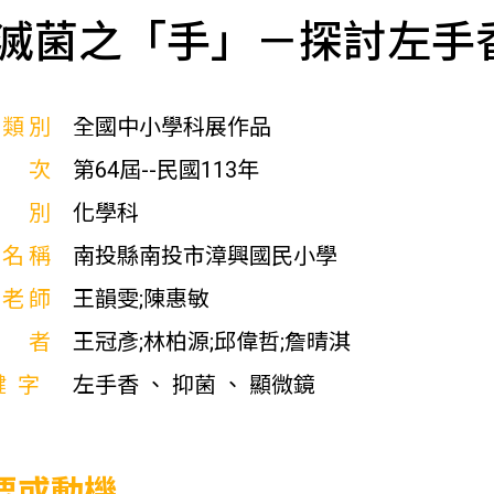
滅菌之「手」－探討左手
展類別
全國中小學科展作品
屆次
第64屆--民國113年
科別
化學科
校名稱
南投縣南投市漳興國民小學
導老師
王韻雯;陳惠敏
作者
王冠彥;林柏源;邱偉哲;詹晴淇
鍵字
左手香 、 抑菌 、 顯微鏡
要或動機