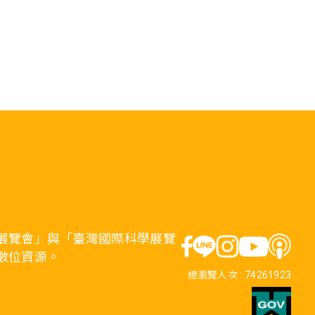
展覽會」與「臺灣國際科學展覽
數位資源。
總瀏覽人次 :
74261923