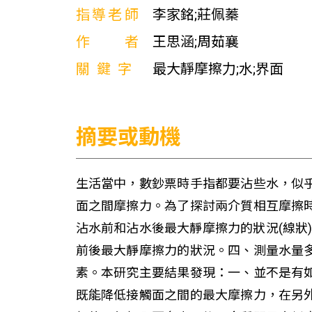
指導老師
李家銘;莊佩蓁
作者
王思涵;周茹襄
關鍵字
最大靜摩擦力;水;界面
摘要或動機
生活當中，數鈔票時手指都要沾些水，似
面之間摩擦力。為了探討兩介質相互摩擦
沾水前和沾水後最大靜摩擦力的狀況(線狀
前後最大靜摩擦力的狀況。四、測量水量
素。本研究主要結果發現：一、並不是有
既能降低接觸面之間的最大摩擦力，在另