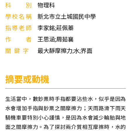
科別
物理科
學校名稱
新北市立土城國民中學
指導老師
李家銘;莊佩蓁
作者
王思涵;周茹襄
關鍵字
最大靜摩擦力;水;界面
摘要或動機
生活當中，數鈔票時手指都要沾些水，似乎是因為
水會增加手指與鈔票之間摩擦力；天雨路滑下雨天
騎機車要特別小心謹慎，是因為水會減少輪胎與地
面之間摩擦力。為了探討兩介質相互摩擦時，水的