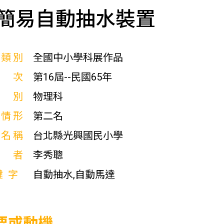
簡易自動抽水裝置
展類別
全國中小學科展作品
屆次
第16屆--民國65年
科別
物理科
獎情形
第二名
校名稱
台北縣光興國民小學
作者
李秀聰
鍵字
自動抽水,自動馬達
要或動機