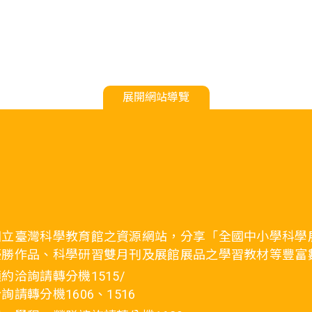
展開網站導覽
國立臺灣科學教育館之資源網站，分享「全國中小學科學
優勝作品、科學研習雙月刊及展館展品之學習教材等豐富
約洽詢請轉分機1515/
詢請轉分機1606、1516