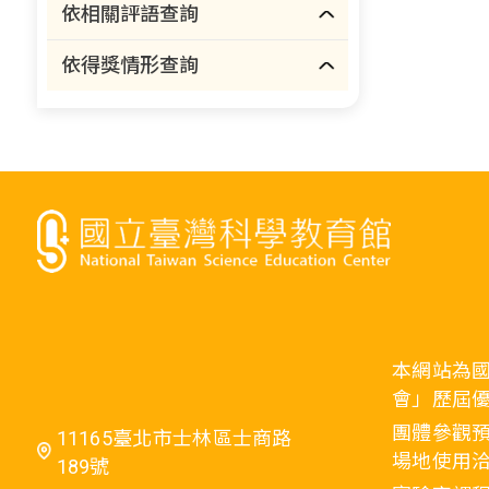
依相關評語查詢
依得獎情形查詢
本網站為
會」歷屆
團體參觀預
11165臺北市士林區士商路
場地使用洽
189號