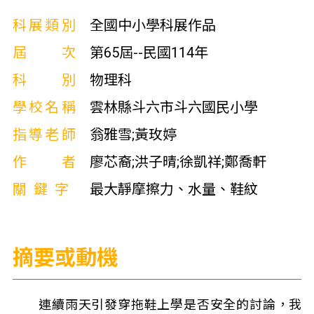
科展類別
全國中小學科展作品
屆次
第65屆--民國114年
科別
物理科
學校名稱
雲林縣斗六市斗六國民小學
指導老師
翁雅雪;黃玫婷
作者
廖芯裔;洪子晴;徐凱祥;鄭喬軒
關鍵字
最大靜摩擦力、水量、鞋紋
摘要或動機
連續雨天引發穿拖鞋上學是否安全的討論，我