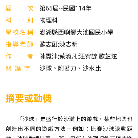
屆次
第65屆--民國114年
科別
物理科
學校名稱
澎湖縣西嶼鄉大池國民小學
指導老師
歐志酊;陳志明
作者
陳霓津;蔡淯凡;汪宥諺;歐芷玹
關鍵字
沙球、附著力、沙水比
摘要或動機
「沙球」是盛行於沙灘上的遊戲，某些地區也
創造出不同的遊戲方法－例如：比賽沙球滾動距