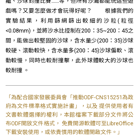
離、沙球對撞比賽......等，但所有沙灘都能玩這些遊
戲嗎？又要怎麼做才會玩得好呢？ 根據我們的
實驗結果，利用篩網篩出較細的沙粒(粒徑
<0.08mm)，並將沙水比控制在200：35~200：45之
間，能做出較堅固的沙球，含水量少(200：35)沙球
較硬、滾動較快，含水量多(200：45)沙球偏軟、滾
動較慢，同時也較耐撞擊，此外球體較大的沙球也
較耐撞 。
「為配合國家發展委員會「推動ODF-CNS15251為政
府為文件標準格式實施計畫」，以及 提供使用者有
文書軟體選擇的權利，本館檔案下載部分文件將公
布ODF開放文件格式， 免費開源軟體可至LibreOffice
下載安裝使用，或依貴慣用的軟體開啟文件。」