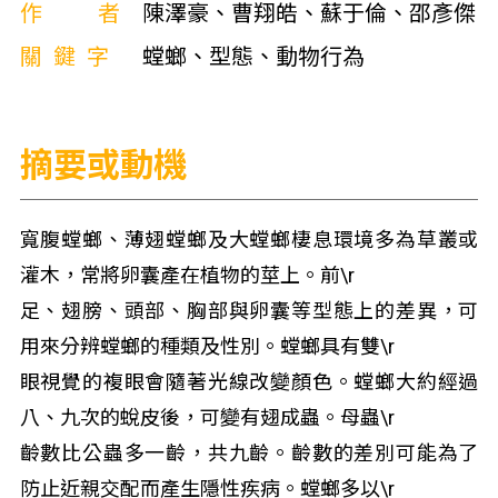
作者
陳澤豪、曹翔皓、蘇于倫、邵彥傑
關鍵字
螳螂、型態、動物行為
摘要或動機
寬腹螳螂、薄翅螳螂及大螳螂棲息環境多為草叢或
灌木，常將卵囊產在植物的莖上。前\r
足、翅膀、頭部、胸部與卵囊等型態上的差異，可
用來分辨螳螂的種類及性別。螳螂具有雙\r
眼視覺的複眼會隨著光線改變顏色。螳螂大約經過
八、九次的蛻皮後，可變有翅成蟲。母蟲\r
齡數比公蟲多一齡，共九齡。齡數的差別可能為了
防止近親交配而產生隱性疾病。螳螂多以\r