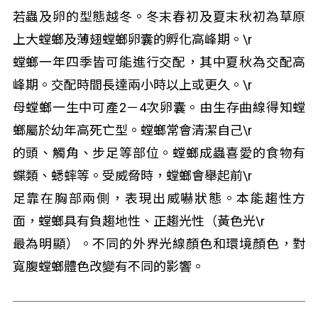
若蟲及卵的型態越冬。冬末春初及夏末秋初為草原
上大螳螂及薄翅螳螂卵囊的孵化高峰期。\r
螳螂一年四季皆可能進行交配，其中夏秋為交配高
峰期。交配時間長達兩小時以上或更久。\r
母螳螂一生中可產2－4次卵囊。由生存曲線得知螳
螂屬於幼年高死亡型。螳螂常會清潔自己\r
的頭、觸角、步足等部位。螳螂成蟲喜愛的食物有
蝶類、蟋蟀等。受威脅時，螳螂會舉起前\r
足靠在胸部兩側，表現出威嚇狀態。本能趨性方
面，螳螂具有負趨地性、正趨光性（黃色光\r
最為明顯）。不同的外界光線顏色和環境顏色，對
寬腹螳螂體色改變有不同的影響。