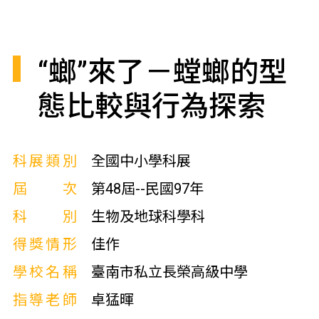
“螂”來了－螳螂的型
態比較與行為探索
科展類別
全國中小學科展
屆次
第48屆--民國97年
科別
生物及地球科學科
得獎情形
佳作
學校名稱
臺南市私立長榮高級中學
指導老師
卓猛暉