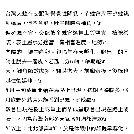
台灣大蝗在交配時警覺性降低，♀蝗會背著♂蝗跳
到遠處，但不會飛，肚子餓時會進食，\r
但♂蝗不會。交配後♀蝗會選擇土質堅實、植被稀
疏、表土層水分適當、有相當溫度、地勢\r
向陽的土壤中產卵。卵隔年春天孵化，爬出土的同
時也脫去一層皮。若蟲共分6 齡，齡期越\r
大，觸角節數愈多，翅芽愈大，前胸背板上後緣也
越往後延伸。\r
8 月中旬成蟲開始在馬路上出現，初期♀蝗較多，9
月底野外路旁只能看到♂蝗。♂成蟲\r
較會出現在樹上或草上而♀成蟲較會出現在路上或
牆上。因為台灣南部冬天氣溫帄均都達20\r
℃以上，比北部高4℃，於是休眠中的卵提早孵化，