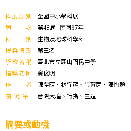
科展類別
全國中小學科展
屆次
第48屆--民國97年
科別
生物及地球科學科
得獎情形
第三名
學校名稱
臺北市立麗山國民中學
指導老師
竇俊明
作者
陳夢晴、林宜潔、張絜茵、陳怡穎
關鍵字
台灣大堭、行為、生殖
摘要或動機