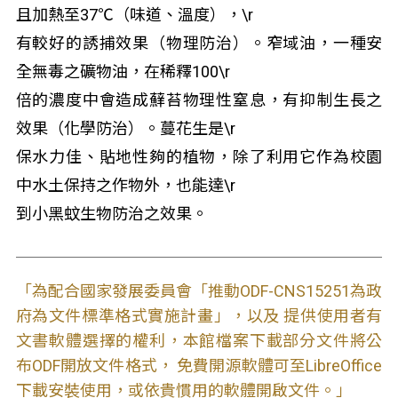
且加熱至37℃（味道、溫度），\r
有較好的誘捕效果（物理防治）。窄域油，一種安
全無毒之礦物油，在稀釋100\r
倍的濃度中會造成蘚苔物理性窒息，有抑制生長之
效果（化學防治）。蔓花生是\r
保水力佳、貼地性夠的植物，除了利用它作為校園
中水土保持之作物外，也能達\r
到小黑蚊生物防治之效果。
「為配合國家發展委員會「推動ODF-CNS15251為政
府為文件標準格式實施計畫」，以及 提供使用者有
文書軟體選擇的權利，本館檔案下載部分文件將公
布ODF開放文件格式， 免費開源軟體可至LibreOffice
下載安裝使用，或依貴慣用的軟體開啟文件。」