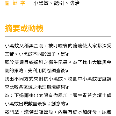
關鍵字
小黑蚊、誘引、防治
摘要或動機
小黑蚊又稱黑金剛，被叮咬後的癢痛使大家都深受
其苦。小黑蚊不同於蚊子，是\r
屬於雙翅目蛺蠓科之衛生昆蟲。為了找出大戰黑金
剛的策略，先利用問卷調查後\r
找出不同方式來對抗小黑蚊。校園中小黑蚊密度調
查比較各區域之地理環境結果\r
為：下過雨後出太陽有微風加上著生青苔之壤土處
小黑蚊出現數量最多；創意的\r
戰鬥型、炮彈型吸蚊瓶，內裝有糖水加酵母、尿液