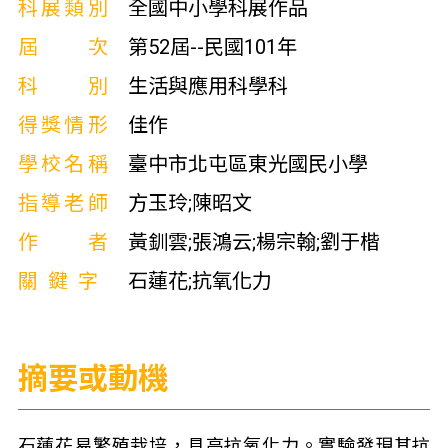
科展類別
全國中小學科展作品
屆次
第52屆--民國101年
科別
生活與應用科學科
得獎情形
佳作
學校名稱
臺中市北屯區東光國民小學
指導老師
方玉玲;陳昭文
作者
黃釧雲;張鴻云;楊宗翰;劉于楷
關鍵字
石蓮花;抗氧化力
摘要或動機
石蓮花易繁殖栽培，具高抗氧化力。實驗發現其抗