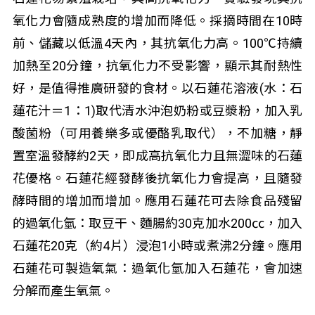
氧化力會隨成熟度的增加而降低。採摘時間在10時
前、儲藏以低溫4天內，其抗氧化力高。100℃持續
加熱至20分鐘，抗氧化力不受影響，顯示其耐熱性
好，是值得推廣研發的食材。以石蓮花溶液(水：石
蓮花汁＝1：1)取代清水沖泡奶粉或豆漿粉，加入乳
酸菌粉（可用養樂多或優酪乳取代），不加糖，靜
置室溫發酵約2天，即成高抗氧化力且無澀味的石蓮
花優格。石蓮花經發酵後抗氧化力會提高，且隨發
酵時間的增加而增加。應用石蓮花可去除食品殘留
的過氧化氫：取豆干、麵腸約30克加水200㏄，加入
石蓮花20克（約4片）浸泡1小時或煮沸2分鐘。應用
石蓮花可製造氧氣：過氧化氫加入石蓮花，會加速
分解而產生氧氣。