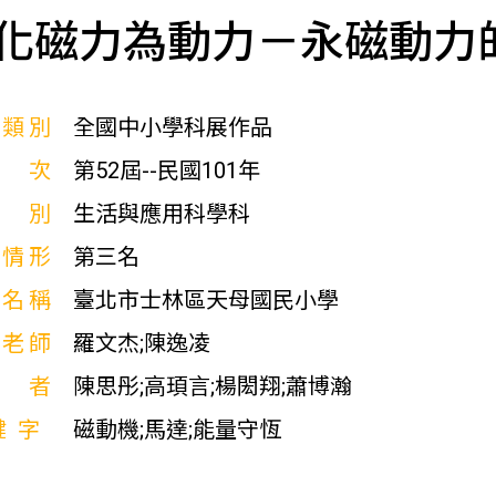
化磁力為動力－永磁動力
展類別
全國中小學科展作品
屆次
第52屆--民國101年
科別
生活與應用科學科
獎情形
第三名
校名稱
臺北市士林區天母國民小學
導老師
羅文杰;陳逸凌
作者
陳思彤;高頊言;楊閎翔;蕭博瀚
鍵字
磁動機;馬達;能量守恆