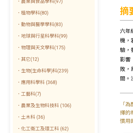
．農業與食品學科(97)
摘
．植物學科(80)
．動物與醫學學科(83)
六年
．地球與行星科學科(99)
機，
．物理與天文學科(175)
驗，
．其它(12)
影響
敗，
．生物(生命科學)科(239)
間。
．應用科學科 (368)
．工藝科(7)
「為
．農業及生物科技科 (106)
擇的
．土木科 (36)
慣用
．化工衛工及環工科 (62)