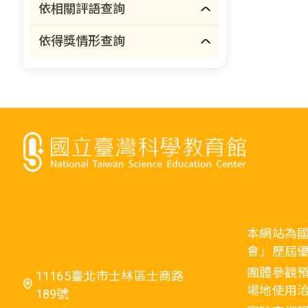
依相關評語查詢
依得獎情形查詢
本網站為
會」歷屆
團體參觀預
11165臺北市士林區士商路
場地使用洽
189號