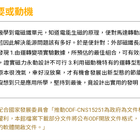
要或動機
級學到電磁鐵單元，知道電能生磁的原理，便對馬達轉動
若因此解決能源問題該有多好。於是便針對：外部磁鐵長
發現 1.由運轉變項實驗數據，所預估的最佳組合，可有效
，證實磁力永動設計不可行 3.利用磁動機特有的運轉
原本很洩氣，幸好沒放棄，才有機會發展出新型態的節能馬
沒想到只是應用所學，堅持到最後，竟設計出實用的發明
配合國家發展委員會「推動ODF-CNS15251為政府為
權利，本館檔案下載部分文件將公布ODF開放文件格式， 免費
的軟體開啟文件。」