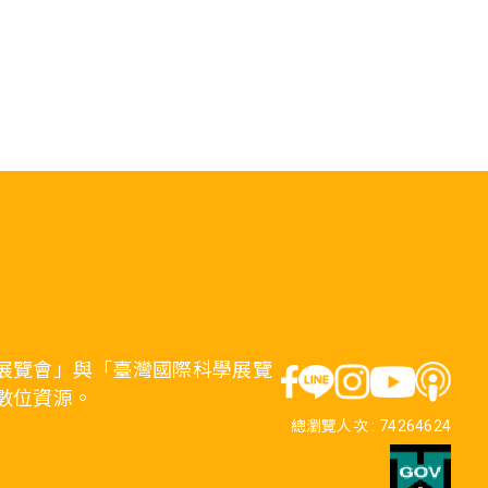
展覽會」與「臺灣國際科學展覽
數位資源。
總瀏覽人次 :
74264624