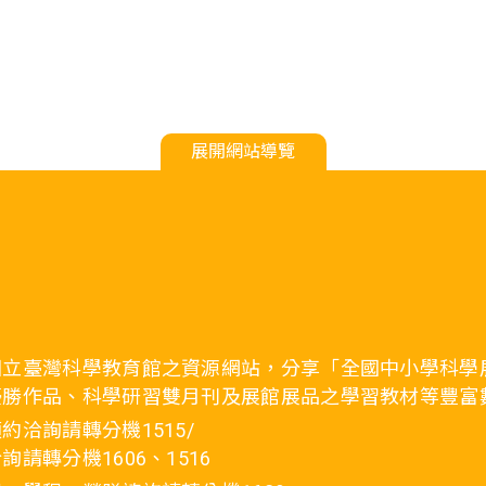
展開網站導覽
國立臺灣科學教育館之資源網站，分享「全國中小學科學
優勝作品、科學研習雙月刊及展館展品之學習教材等豐富
約洽詢請轉分機1515/
詢請轉分機1606、1516