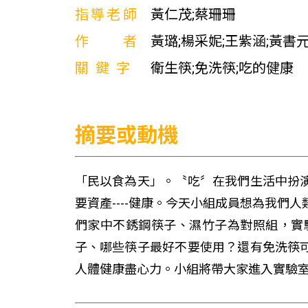
指導老師
黃仁茂;蔡珊珊
作者
黃璐;楊采妮;王紫涵;黃書
關鍵字
衛生筷;免洗筷;吃的健康
摘要或動機
「民以食為天」。〝吃〞在我們生活中扮
要資產----健康。今天小組成員想為我們
們家中不銹鋼筷子、濕竹子為對照組，實
子、哪些筷子最好不要使用？還有免洗筷
人體健康盡心力。小組將帶大家進入實驗室，準