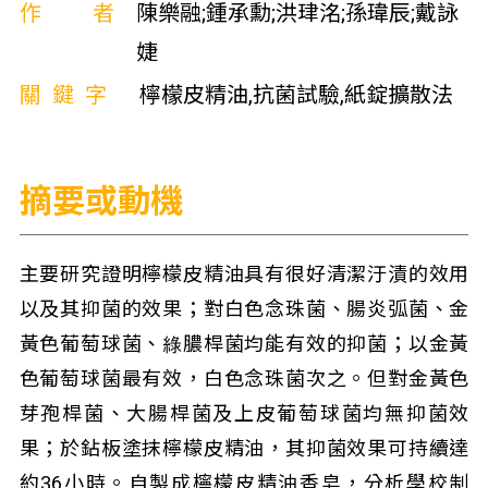
作者
陳樂融;鍾承勳;洪珒洺;孫瑋辰;戴詠
婕
關鍵字
檸檬皮精油,抗菌試驗,紙錠擴散法
摘要或動機
主要研究證明檸檬皮精油具有很好清潔汙漬的效用
以及其抑菌的效果；對白色念珠菌、腸炎弧菌、金
黃色葡萄球菌、綠膿桿菌均能有效的抑菌；以金黃
色葡萄球菌最有效，白色念珠菌次之。但對金黃色
芽孢桿菌、大腸桿菌及上皮葡萄球菌均無抑菌效
果；於鉆板塗抹檸檬皮精油，其抑菌效果可持續達
約36小時。自製成檸檬皮精油香皂，分析學校制