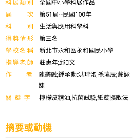
科展類別
全國中小學科展作品
屆次
第51屆--民國100年
科別
生活與應用科學科
得獎情形
第三名
學校名稱
新北市永和區永和國民小學
指導老師
莊惠年;邱文
作者
陳樂融;鍾承勳;洪珒洺;孫瑋辰;戴詠
婕
關鍵字
檸檬皮精油,抗菌試驗,紙錠擴散法
摘要或動機