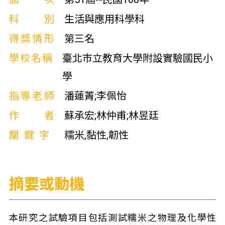
科別
生活與應用科學科
得獎情形
第三名
學校名稱
臺北市立教育大學附設實驗國民小
學
指導老師
潘蓮菁;李佩怡
作者
蘇承宏;林仲甫;林昱廷
關鍵字
糯米,黏性,韌性
摘要或動機
本研究之試驗項目包括測試糯米之物理及化學性