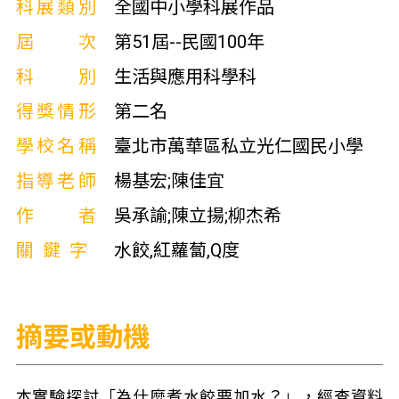
科展類別
全國中小學科展作品
屆次
第51屆--民國100年
科別
生活與應用科學科
得獎情形
第二名
學校名稱
臺北市萬華區私立光仁國民小學
指導老師
楊基宏;陳佳宜
作者
吳承諭;陳立揚;柳杰希
關鍵字
水餃,紅蘿蔔,Q度
摘要或動機
本實驗探討「為什麼煮水餃要加水？」，經查資料