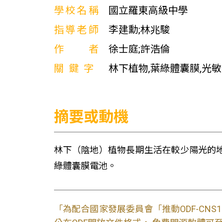
學校名稱
國立羅東高級中學
指導老師
李建勳;林兆駿
作者
徐士庭;許浩倫
關鍵字
林下植物,葉綠體囊膜,光
摘要或動機
林下（陰地）植物長期生活在較少陽光的
綠體囊膜電池。
「為配合國家發展委員會「推動ODF-CN