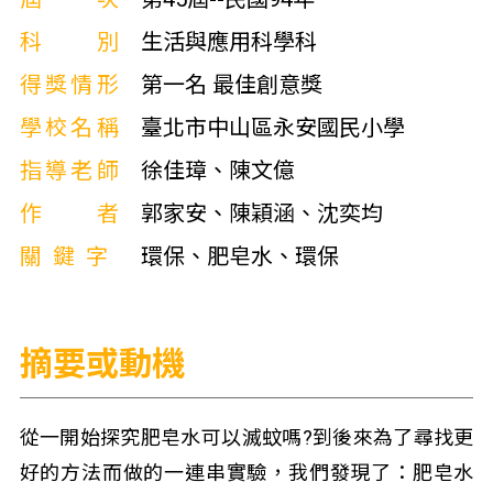
科別
生活與應用科學科
得獎情形
第一名 最佳創意獎
學校名稱
臺北市中山區永安國民小學
指導老師
徐佳璋、陳文億
作者
郭家安、陳穎涵、沈奕均
關鍵字
環保、肥皂水、環保
摘要或動機
從一開始探究肥皂水可以滅蚊嗎?到後來為了尋找更
好的方法而做的一連串實驗，我們發現了：肥皂水