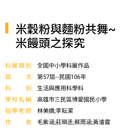
米穀粉與麵粉共舞~
米饅頭之探究
科展類別
全國中小學科展作品
屆次
第57屆--民國106年
科別
生活與應用科學科
學校名稱
高雄市三民區博愛國民小學
指導老師
林美嬌;李耘潔
作者
毛紫涵;莊璵丞;蔡雨涵;黃濬霆