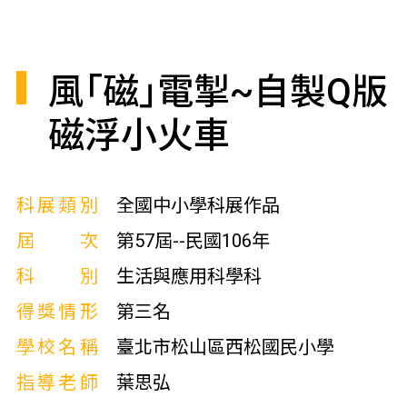
風｢磁｣電掣~自製Q版
磁浮小火車
科展類別
全國中小學科展作品
屆次
第57屆--民國106年
科別
生活與應用科學科
得獎情形
第三名
學校名稱
臺北市松山區西松國民小學
指導老師
葉思弘