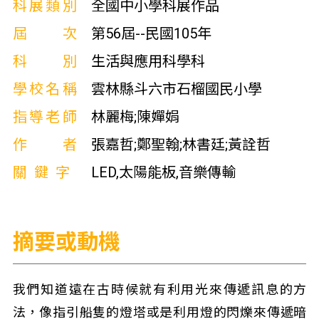
科展類別
全國中小學科展作品
屆次
第56屆--民國105年
科別
生活與應用科學科
學校名稱
雲林縣斗六市石榴國民小學
指導老師
林麗梅;陳嬋娟
作者
張嘉哲;鄭聖翰;林書廷;黃詮哲
關鍵字
LED,太陽能板,音樂傳輸
摘要或動機
我們知道遠在古時候就有利用光來傳遞訊息的方
法，像指引船隻的燈塔或是利用燈的閃爍來傳遞暗