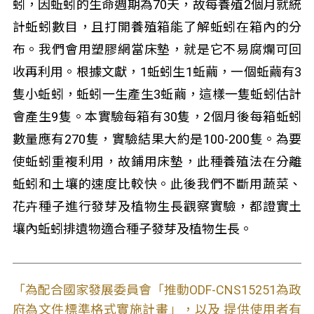
蚓，因蚯蚓的生命週期為70天，故每養殖2個月就統
計蚯蚓數目，且打開養殖箱能了解蚯蚓在箱內的分
布。我們會用塑膠網當床墊，就是它不易腐爛可回
收再利用。根據文獻，1蚯蚓生1蚯繭，一個蚯繭有3
隻小蚯蚓，蚯蚓一生產生3蚯繭，這樣一隻蚯蚓估計
會產生9隻。本實驗每箱有30隻，2個月後每箱蚯蚓
數量應有270隻，實驗結果大約是100-200隻。為要
使蚯蚓重複利用，故鋪用床墊，此種養殖法在分離
蚯蚓和土壤的速度比較快。此後我們不斷用蔬菜、
花卉種子進行發芽及植物生長觀察實驗，都證實土
壤內蚯蚓排遺物適合種子發芽及植物生長。
「為配合國家發展委員會「推動ODF-CNS15251為政
府為文件標準格式實施計畫」，以及 提供使用者有