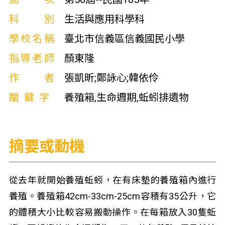
科別
生活與應用科學科
學校名稱
臺北市信義區信義國民小學
指導老師
顏東隆
作者
張凱昕;鄭詠心;韓依伶
關鍵字
養殖箱,生命週期,蚯蚓排遺物
摘要或動機
從去年就開始養殖蚯蚓，在有床墊的養殖箱內進行
養殖。養殖箱42cm-33cm-25cm容積有35公升，它
的體積大小比較容易搬動操作。在每箱放入30隻蚯