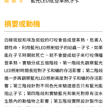
關鍵字
藍光LED燈,登革熱,孑孓
摘要或動機
白線斑蚊和埃及斑蚊的叮咬會造成登革熱，危害人
類性命，利用藍光LED照射蚊子的幼蟲－孑孓，如果
能在孑孓時期就死亡，就不會變成蚊子來叮咬傳播
登革熱。實驗分成五個階段，第一階段先觀察藍光
LED照射時間長短對孑孓和蛹的存活影響；第二階段
進一步再觀察藍光LED照射高度對孑孓和蛹的存活影
響；第三階段針對不同色光來驗證是否只有藍光能
阻止孑孓；第四階段則實驗藍光和紫光對原有淡水
生態內的動植物之影響；第五階段實際設計製作出