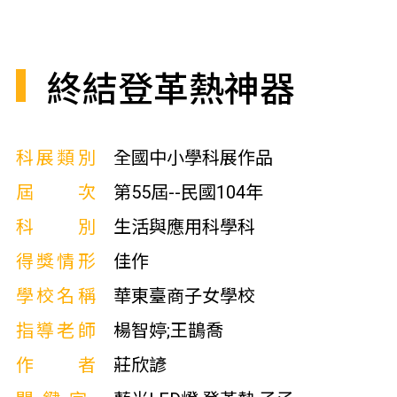
終結登革熱神器
科展類別
全國中小學科展作品
屆次
第55屆--民國104年
科別
生活與應用科學科
得獎情形
佳作
學校名稱
華東臺商子女學校
指導老師
楊智婷;王鵲喬
作者
莊欣諺