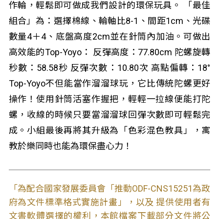
作輪，輕鬆即可做成我們設計的環保玩具。 「最佳
組合」為：選擇棉線、輪軸比8-1、間距1cm、光碟
數量4＋4、底盤高度2cm並在針筒內加油。可做出
高效能的Top-Yoyo： 反彈高度：77.80cm 陀螺旋轉
秒數：58.58秒 反彈次數：10.80次 高點偏轉：18°
Top-Yoyo不但能當作溜溜球玩，它比傳統陀螺更好
操作！使用針筒活塞作握把，輕輕一拉線便能打陀
螺，收線的時候只要當溜溜球回彈次數即可輕鬆完
成。小組最後再將其升級為「色彩混色教具」，寓
教於樂同時也能為環保盡心力！
「為配合國家發展委員會「推動ODF-CNS15251為政
府為文件標準格式實施計畫」，以及 提供使用者有
文書軟體選擇的權利，本館檔案下載部分文件將公