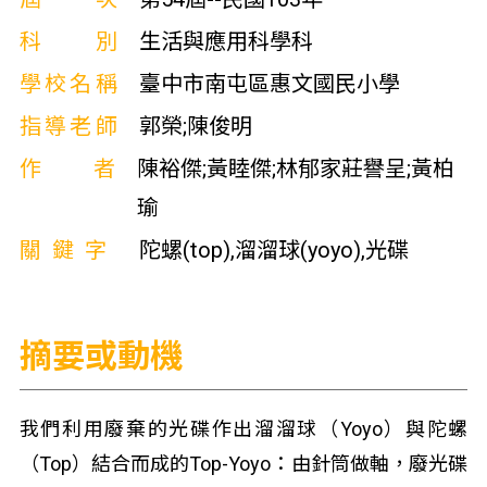
科別
生活與應用科學科
學校名稱
臺中市南屯區惠文國民小學
指導老師
郭榮;陳俊明
作者
陳裕傑;黃睦傑;林郁家莊譽呈;黃柏
瑜
關鍵字
陀螺(top),溜溜球(yoyo),光碟
摘要或動機
我們利用廢棄的光碟作出溜溜球（Yoyo）與陀螺
（Top）結合而成的Top-Yoyo：由針筒做軸，廢光碟