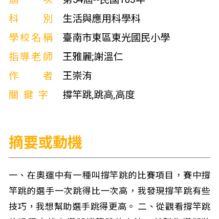
科別
生活與應用科學科
學校名稱
臺南市東區東光國民小學
指導老師
王雅麗;謝溫仁
作者
王崇洧
關鍵字
撐竿跳,跳高,高度
摘要或動機
一、在奧運中有一種叫撐竿跳的比賽項目，賽中撐
竿跳的選手一次跳得比一次高，我發現撐竿跳有些
技巧，我想幫助選手跳得更高。 二、從觀看撐竿跳