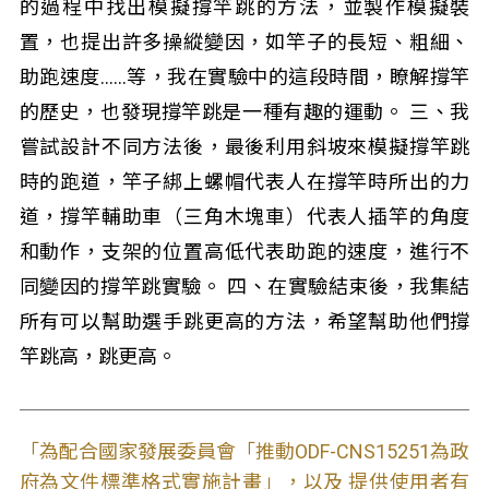
的過程中找出模擬撐竿跳的方法，並製作模擬裝
置，也提出許多操縱變因，如竿子的長短、粗細、
助跑速度……等，我在實驗中的這段時間，瞭解撐竿
的歷史，也發現撐竿跳是一種有趣的運動。 三、我
嘗試設計不同方法後，最後利用斜坡來模擬撐竿跳
時的跑道，竿子綁上螺帽代表人在撐竿時所出的力
道，撐竿輔助車（三角木塊車）代表人插竿的角度
和動作，支架的位置高低代表助跑的速度，進行不
同變因的撐竿跳實驗。 四、在實驗結束後，我集結
所有可以幫助選手跳更高的方法，希望幫助他們撐
竿跳高，跳更高。
「為配合國家發展委員會「推動ODF-CNS15251為政
府為文件標準格式實施計畫」，以及 提供使用者有