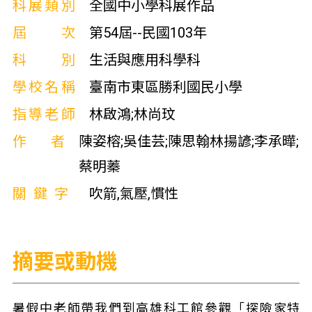
科展類別
全國中小學科展作品
屆次
第54屆--民國103年
科別
生活與應用科學科
學校名稱
臺南市東區勝利國民小學
指導老師
林啟鴻;林尚玟
作者
陳姿榕;吳佳芸;陳思翰林揚諺;李承曄;
蔡明蓁
關鍵字
吹箭,氣壓,慣性
摘要或動機
暑假中老師帶我們到高雄科工館參觀「探險家特