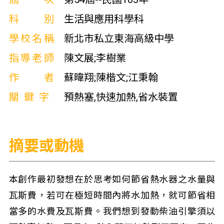
科別
生活與應用科學科
學校名稱
新北市私立東海高級中學
指導老師
陳文展;李樹業
作者
蘇暐翔;陳楷文;江秉翰
關鍵字
預熱塞,快速加熱,省水裝置
摘要或動機
本創作最初發想在於思考如何節省熱水器之水量與
瓦斯費，若可在極短時間內將水加熱，就可節省相
當多的水費及瓦斯費。我們想到發動柴油引擎須以