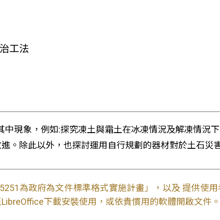
防治工法
其中現象，例如:探究凍土與霜土在冰凍情況及解凍情況
改進。除此以外，也探討運用自行規劃的器材對於土石災
S15251為政府為文件標準格式實施計畫」，以及 提供
ibreOffice下載安裝使用，或依貴慣用的軟體開啟文件