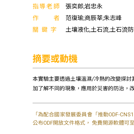
指導老師
張奕郎;岩忠永
作者
范復瑜;商辰莘;朱志峰
關鍵字
土壤液化,土石流,土石流
摘要或動機
本實驗主要透過土壤溫濕/冷熱的改變探討
加了解不同的現象，應用於災害的防治，
「為配合國家發展委員會「推動ODF-CN
公布ODF開放文件格式， 免費開源軟體可至L