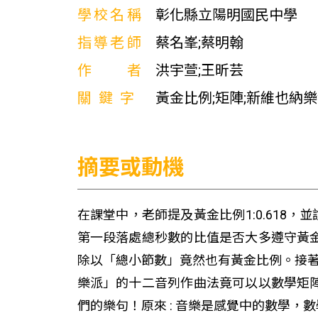
學校名稱
彰化縣立陽明國民中學
指導老師
蔡名峯;蔡明翰
作者
洪宇萱;王昕芸
關鍵字
黃金比例;矩陣;新維也納
摘要或動機
在課堂中，老師提及黃金比例1:0.618
第一段落處總秒數的比值是否大多遵守黃
除以「總小節數」竟然也有黃金比例。接著
樂派」的十二音列作曲法竟可以以數學矩
們的樂句！原來 : 音樂是感覺中的數學，