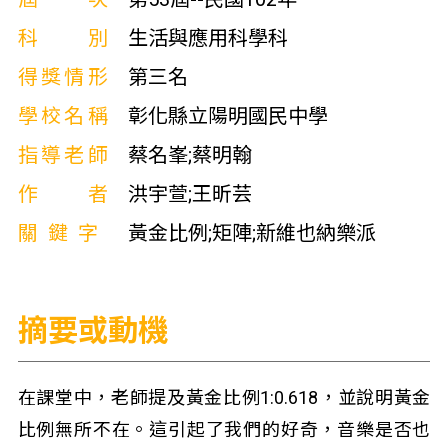
科別
生活與應用科學科
得獎情形
第三名
學校名稱
彰化縣立陽明國民中學
指導老師
蔡名峯;蔡明翰
作者
洪宇萱;王昕芸
關鍵字
黃金比例;矩陣;新維也納樂派
摘要或動機
在課堂中，老師提及黃金比例1:0.618，並說明黃金
比例無所不在。這引起了我們的好奇，音樂是否也