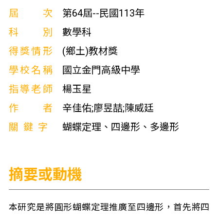
屆次
第64屆--民國113年
科別
數學科
得獎情形
(鄉土)教材獎
學校名稱
國立金門高級中學
指導老師
楊玉星
作者
辛佳佑;廖昱喆;陳威廷
關鍵字
蝴蝶定理、四邊形、多邊形
摘要或動機
本研究是將圓形蝴蝶定理推廣至四邊形，首先將四