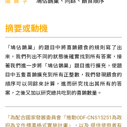
關鍵字
鳩佔鵲巢、同餘、餵食順序
摘要或動機
「鳩佔鵲巢」的題目中將喜鵲餵食的規則寫了出
來，我們列出不同的狀態後確實找到所有答案，接
著我們進一步將「鳩佔鵲巢」題目進行擴充，使題
目中五隻喜鵲擴充到所有正整數，我們發現餵食的
順序可以同餘來計算，進而研究找出其所有的答
案，之後又加以研究總共吃到的喜鵲數量。
「為配合國家發展委員會「推動ODF-CNS15251為政
府為文件標準格式實施計畫」，以及 提供使用者有