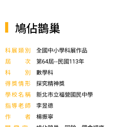
鳩佔鵲巢
科展類別
全國中小學科展作品
屆次
第64屆--民國113年
科別
數學科
得獎情形
探究精神獎
學校名稱
新北市立福營國民中學
指導老師
李昱德
作者
楊振寧