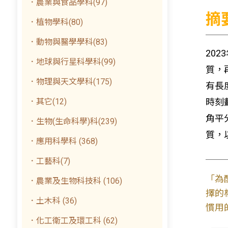
．農業與食品學科(97)
摘
．植物學科(80)
．動物與醫學學科(83)
20
．地球與行星科學科(99)
質，
．物理與天文學科(175)
有長
．其它(12)
時刻
角平
．生物(生命科學)科(239)
質，
．應用科學科 (368)
．工藝科(7)
「為
．農業及生物科技科 (106)
擇的
．土木科 (36)
慣用
．化工衛工及環工科 (62)