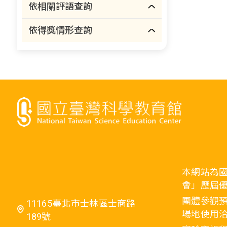
依相關評語查詢
依得獎情形查詢
本網站為
會」歷屆
團體參觀預
11165臺北市士林區士商路
場地使用洽
189號