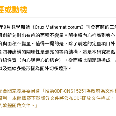
要或動機
23年9月數學雜誌《Crux Mathematicorum》刊
再創新刻劃出有趣的面積不變量。隨後將內心推廣到旁心
度與面積不變量。值得一提的是，除了前述的定量項目外
劃四種建構的關聯性是漂亮的等角結構，這是本研究亮點
分線性質（內心與旁心的結合），從而將此問題轉換成一
以及連線多邊形恆為圓外切多邊形。
配合國家發展委員會「推動ODF-CNS15251為政府為
權利，本館檔案下載部分文件將公布ODF開放文件格式， 免費
的軟體開啟文件。」