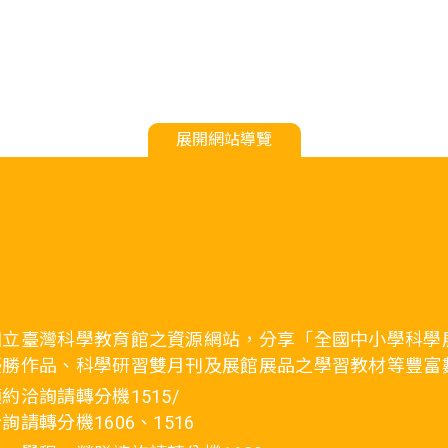
展開網站導覽
國立臺灣科學教育館之資源網站，分享「全國中小學科學
優勝作品、科學研習雙月刊及展館展品之學習教材等豐富
約洽詢請轉分機1515/
詢請轉分機1606、1516