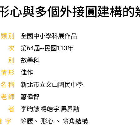
形心與多個外接圓建構的
展類別
全國中小學科展作品
屆次
第64屆--民國113年
科別
數學科
獎情形
佳作
校名稱
新北市立文山國民中學
導老師
蕭偉智
作者
李昀諺;楊皓宇;馬昦勳
鍵字
等腰、 形心 、 等角結構