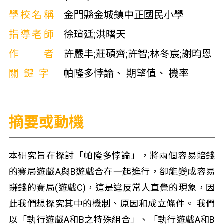
學校名稱
金門縣金城鎮中正國民小學
指導老師
徐瑄廷;洪曙天
作者
許嚴丰;莊碩齊;許智;林冬宸;謝昀恩
關鍵字
帕隆多悖論、 期望值、 機率
摘要或動機
本研究旨在探討「帕隆多悖論」，將兩個容易賠錢
的賽局遊戲A與B遊戲合在一起進行，卻能變成容易
賺錢的賽局(遊戲C)，這是違反常人直覺的現象，因
此我們想探究其中的機制、原因和成立條件。 我們
以「執行遊戲A和B之特殊組合」、「執行遊戲A和B