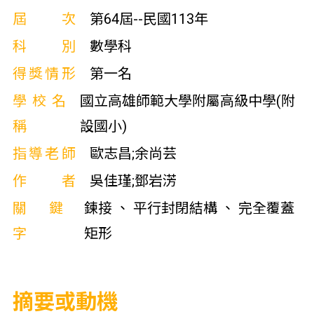
屆次
第64屆--民國113年
科別
數學科
得獎情形
第一名
學校名
國立高雄師範大學附屬高級中學(附
稱
設國小)
指導老師
歐志昌;余尚芸
作者
吳佳瑾;鄧岩淓
關鍵
鍊接 、 平行封閉結構 、 完全覆蓋
字
矩形
摘要或動機